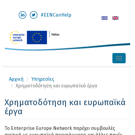
Παράκαμψη
#EENCanHelp
προς
το
κυρίως
περιεχόμενο
Toggle
naviga
Αρχική
Υπηρεσίες
Χρηματοδότηση και ευρωπαϊκά έργα
Χρηματοδότηση και ευρωπαϊκά
έργα
Το Enterprise Europe Network παρέχει συμβουλές
σχετικά με ευρωπαϊκά προγράμματα και άλλες πηγές