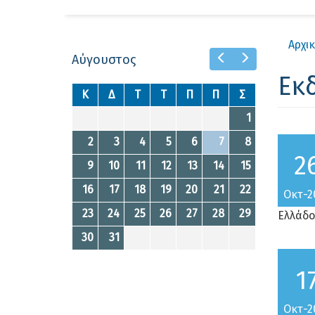
Αρχι
Prev
Next
Αύγουστος
Εκ
Κ
Δ
Τ
Τ
Π
Π
Σ
1
2
3
4
5
6
7
8
2
9
10
11
12
13
14
15
16
17
18
19
20
21
22
Οκτ-2
23
24
25
26
27
28
29
Ελλάδο
30
31
1
Οκτ-2