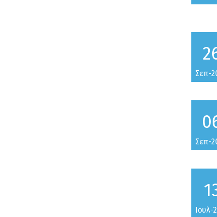
2
Σεπ-2
0
Σεπ-2
1
Ιουλ-