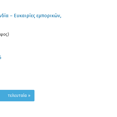
νδία – Ευκαιρίες εμπορικών,
οφος)
6
τελευταία »