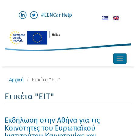
Παράκαμψη
#EENCanHelp
προς
το
κυρίως
περιεχόμενο
Toggle
naviga
Αρχική
Ετικέτα "EIT"
Ετικέτα "EIT"
Εκδήλωση στην Αθήνα για τις
Κοινότητες του Ευρωπαϊκού
Ινστιτούτου Καινοτομίας και