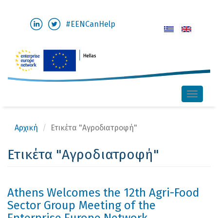
Παράκαμψη
#EENCanHelp
προς
το
κυρίως
περιεχόμενο
Toggle
naviga
Αρχική
Ετικέτα "Αγροδιατροφή"
Ετικέτα "Αγροδιατροφή"
Athens Welcomes the 12th Agri-Food
Sector Group Meeting of the
Enterprise Europe Network