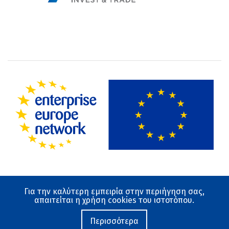
Για την καλύτερη εμπειρία στην περιήγηση σας,
Όροι χρήσης
απαιτείται η χρήση cookies του ιστοτόπου.
Προστασία Δεδομένων
Ο ιστότοπος αναπτύχθηκε από το Εθνικό Κέντρο
Περισσότερα
Τεκμηρίωσης και Ηλεκτρονικού Περιεχομένου 2019-