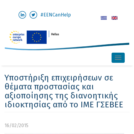
Παράκαμψη
#EENCanHelp
προς
το
κυρίως
περιεχόμενο
Toggle
naviga
Υποστήριξη επιχειρήσεων σε
θέματα προστασίας και
αξιοποίησης της διανοητικής
ιδιοκτησίας από το ΙΜΕ ΓΣΕΒΕΕ
16/02/2015