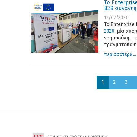
Το Enterpris
Β2Β συναντήσ
13/07/2026
Το Enterprise
2026
, μία από
νοημοσύνη, τις
πραγματοποιήθη
περισσότερα...
1
2
3