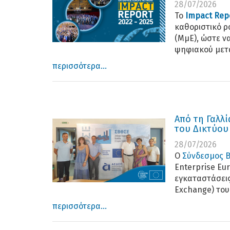
28/07/2026
Το
Impact Rep
καθοριστικό ρ
(ΜμΕ), ώστε ν
ψηφιακού μετ
περισσότερα...
Από τη Γαλλ
του Δικτύου
28/07/2026
Ο
Σύνδεσμος Β
Enterprise Eur
εγκαταστάσεις
Exchange) του
περισσότερα...