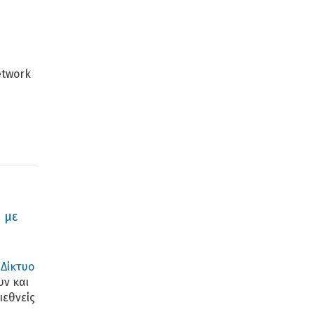
etwork
 με
ο
Δίκτυο
υν και
ιεθνείς