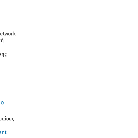
Network
νή
σης
υο
φαίους
ent