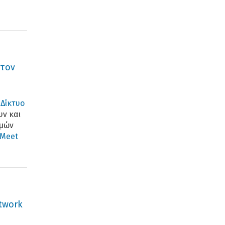
στον
ο
Δίκτυο
υν και
σμών
 Meet
twork