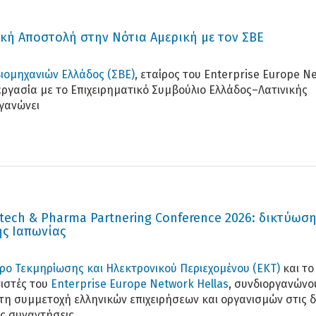
ική Αποστολή στην Νότια Αμερική με τον ΣΒΕ
ιομηχανιών Ελλάδος (ΣΒΕ)
, εταίρος του Enterprise Europe N
νεργασία με το Επιχειρηματικό Συμβούλιο Ελλάδος–Λατινικής
ργανώνει
tech & Pharma Partnering Conference 2026: δικτύωση
ης Ιαπωνίας
τρο Τεκμηρίωσης και Ηλεκτρονικού Περιεχομένου (ΕΚΤ)
και τ
νιστές του
Enterprise Europe Network Hellas
, συνδιοργανώνο
τη συμμετοχή ελληνικών επιχειρήσεων και οργανισμών στις δ
ές συναντήσεις