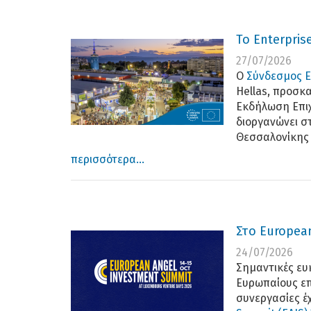
To Enterpris
27/07/2026
Ο
Σύνδεσμος Ε
Hellas, προσκ
Εκδήλωση Επι
διοργανώνει σ
Θεσσαλονίκης 
περισσότερα...
Στο Europea
24/07/2026
Σημαντικές ευ
Ευρωπαίους επε
συνεργασίες έχ