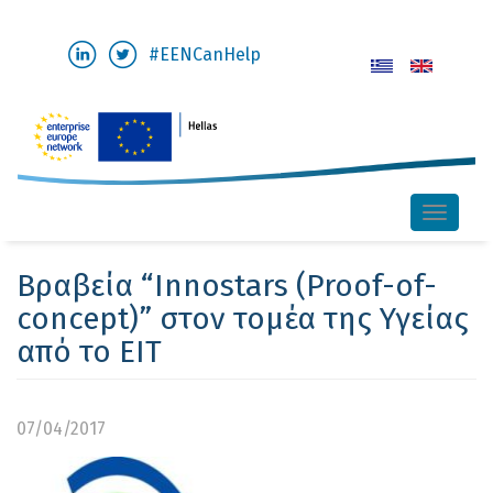
Παράκαμψη
#EENCanHelp
προς
το
κυρίως
περιεχόμενο
Toggle
naviga
Βραβεία “Innostars (Proof-of-
concept)” στον τομέα της Υγείας
από το EIT
07/04/2017