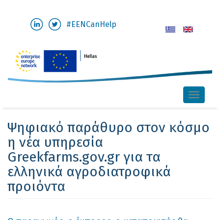
Παράκαμψη
#EENCanHelp
προς
το
κυρίως
περιεχόμενο
Toggle
naviga
Ψηφιακό παράθυρο στον κόσμο
η νέα υπηρεσία
Greekfarms.gov.gr για τα
ελληνικά αγροδιατροφικά
προιόντα