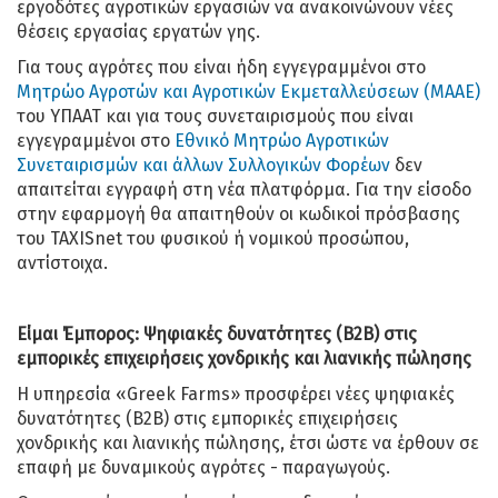
εργοδότες αγροτικών εργασιών να ανακοινώνουν νέες
θέσεις εργασίας εργατών γης.
Για τους αγρότες που είναι ήδη εγγεγραμμένοι στο
Μητρώο Αγροτών και Αγροτικών Εκμεταλλεύσεων (ΜΑΑΕ)
του ΥΠΑΑΤ και για τους συνεταιρισμούς που είναι
εγγεγραμμένοι στο
Εθνικό Μητρώο Αγροτικών
Συνεταιρισμών και άλλων Συλλογικών Φορέων
δεν
απαιτείται εγγραφή στη νέα πλατφόρμα. Για την είσοδο
στην εφαρμογή θα απαιτηθούν οι κωδικοί πρόσβασης
του TAXISnet του φυσικού ή νομικού προσώπου,
αντίστοιχα.
Είμαι Έμπορος: Ψηφιακές δυνατότητες (Β2Β) στις
εμπορικές επιχειρήσεις χονδρικής και λιανικής πώλησης
Η υπηρεσία «Greek Farms» προσφέρει νέες ψηφιακές
δυνατότητες (Β2Β) στις εμπορικές επιχειρήσεις
χονδρικής και λιανικής πώλησης, έτσι ώστε να έρθουν σε
επαφή με δυναμικούς αγρότες - παραγωγούς.