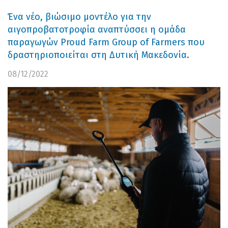
Ένα νέο, βιώσιμο μοντέλο για την
αιγοπροβατοτροφία αναπτύσσει η ομάδα
παραγωγών Proud Farm Group of Farmers που
δραστηριοποιείται στη Δυτική Μακεδονία.
08/12/2022