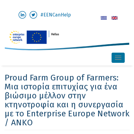
Παράκαμψη
#EENCanHelp
προς
το
κυρίως
περιεχόμενο
Toggle
naviga
Proud Farm Group of Farmers:
Μια ιστορία επιτυχίας για ένα
βιώσιμο μέλλον στην
κτηνοτροφία και η συνεργασία
με το Enterprise Europe Network
/ ΑΝΚΟ