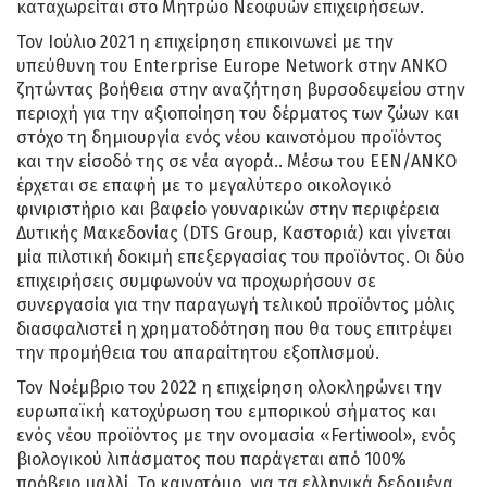
καταχωρείται στο Μητρώο Νεοφυών επιχειρήσεων.
Τον Ιούλιο 2021 η επιχείρηση επικοινωνεί με την
υπεύθυνη του Enterprise Europe Network στην ΑΝΚΟ
ζητώντας βοήθεια στην αναζήτηση βυρσοδεψείου στην
περιοχή για την αξιοποίηση του δέρματος των ζώων και
στόχο τη δημιουργία ενός νέου καινοτόμου προϊόντος
και την είσοδό της σε νέα αγορά.. Μέσω του ΕΕΝ/ΑΝΚΟ
έρχεται σε επαφή με το μεγαλύτερο οικολογικό
φινιριστήριο και βαφείο γουναρικών στην περιφέρεια
Δυτικής Μακεδονίας (DTS Group, Καστοριά) και γίνεται
μία πιλοτική δοκιμή επεξεργασίας του προϊόντος. Οι δύο
επιχειρήσεις συμφωνούν να προχωρήσουν σε
συνεργασία για την παραγωγή τελικού προϊόντος μόλις
διασφαλιστεί η χρηματοδότηση που θα τους επιτρέψει
την προμήθεια του απαραίτητου εξοπλισμού.
Τον Νοέμβριο του 2022 η επιχείρηση ολοκληρώνει την
ευρωπαϊκή κατοχύρωση του εμπορικού σήματος και
ενός νέου προϊόντος με την ονομασία «Fertiwool», ενός
βιολογικού λιπάσματος που παράγεται από 100%
πρόβειο μαλλί. Το καινοτόµο, για τα ελληνικά δεδοµένα,