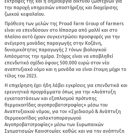
εκτροφές της και η δημιουργία δικτύου ζωοτεχνών για
την παροχή υπηρεσιών υποστήριξης και διαχείρισης
ζωικού κεφαλαίου.
Πρόθεση των µελών της Proud Farm Group of Farmers
είναι να επενδύσουν στο λίπασµα από µαλλί και στο
πλαίσιο αυτό έχουν συγκεντρώσει προσφορές για την
ανέγερση µονάδας παραγωγής στην Κοζάνη,
δυναµικότητας παραγωγής 2 τόνων βιολογικού
λιπάσµατος την ηµέρα. Στόχος είναι να υποβληθεί
επενδυτικό σχέδιο ύψους 500.000 ευρώ στον νέο
αναπτυξιακό νόμο και η μονάδα να είναι έτοιμη μέχρι το
τέλος του 2023.
Η επιχείρηση έχει ήδη λάβει εγκρίσεις για επενδυτικά και
ερευνητικά προγράμματα όπως για την «Ανάπτυξη
εγκαταστάσεων και εξοπλισμού πρότυπης
θερμοκοιτίδας αιγοπροβατοτροφίας» μέσω του
Αναπτυξιακού νόμου, για τον «Σχεδιασμό & Ανάπτυξη
Θερμοκοιτίδας γαλακτοπαραγωγού
Αιγοπροβατοτροφίας» μέσω των Ευρωπαικών
Σχηματισμών Καινοτομίας καθώς και για την ανάπτυξη