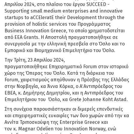
Απριλίου 2024, στο πλαίσιο του έργου SUCCEED -
Supporting small medium enterprises and innovative
startups to aCCEleratE their Development through the
provision of holistic services του Προγράμματος
Business Innovation Greece, το οποίο χρηματοδοτείται
από EEA Grants. Η Αποστολή πραγματοποιήθηκε σε
συνεργασία με την ελληνική πρεσβεία στο Όσλο και το
Εμπορικό και Βιομηχανικό Επιμελητήριο του Όσλο.
Την Τρίτη, 23 Απριλίου 2024,
πραγματοποιήθηκε Επιχειρηματικό Forum στον ιστορικό
χώρο της Όπερας του Όσλο. Κατά τη διάρκεια του
Forum, χαιρετισμούς απηύθυναν η Πρέσβης της Ελλάδας
στην Νορβηγία, κα Άννα Κόρκα, ο Α΄ Αντιπρόεδρος του
ΕΒΕΑ, κ. Δημήτρης Δημητρίου, και η Αντιπρόεδρος του
Επιμελητήριου του Όσλο, κα Grete Johanne Koht Astad.
Στη συνέχεια παρουσιάστηκαν οι διμερείς επενδυτικές
και επιχειρηματικές ευκαιρίες των δυο χωρών από την κα
Αννίτα Τριποσκούφη της Enterprise Greece και
τον κ. Magnar Οdelien του Innovation Norway, ενώ