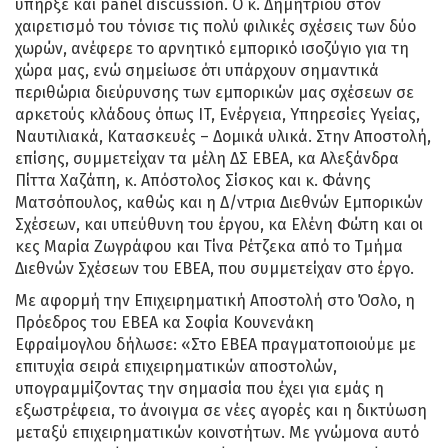
υπήρξε και panel discussion. Ο κ. Δημητρίου στον
χαιρετισμό του τόνισε τις πολύ φιλικές σχέσεις των δύο
χωρών, ανέφερε το αρνητικό εμπορικό ισοζύγιο για τη
χώρα μας, ενώ σημείωσε ότι υπάρχουν σημαντικά
περιθώρια διεύρυνσης των εμπορικών μας σχέσεων σε
αρκετούς κλάδους όπως IT, Ενέργεια, Υπηρεσίες Υγείας,
Ναυτιλιακά, Κατασκευές – Δομικά υλικά. Στην Αποστολή,
επίσης, συμμετείχαν τα μέλη ΔΣ ΕΒΕΑ, κα Αλεξάνδρα
Πίττα Χαζάπη, κ. Απόστολος Σίσκος και κ. Φάνης
Ματσόπουλος, καθώς και η Δ/ντρια Διεθνών Εμπορικών
Σχέσεων, και υπεύθυνη του έργου, κα Ελένη Φώτη και οι
κες Μαρία Ζωγράφου και Τίνα Ρέτζεκα από το Τμήμα
Διεθνών Σχέσεων του ΕΒΕΑ, που συμμετείχαν στο έργο.
Με αφορμή την Επιχειρηματική Αποστολή στο Όσλο, η
Πρόεδρος του ΕΒΕΑ κα Σοφία Κουνενάκη
Εφραίμογλου δήλωσε: «Στο ΕΒΕΑ πραγματοποιούμε με
επιτυχία σειρά επιχειρηματικών αποστολών,
υπογραμμίζοντας την σημασία που έχει για εμάς η
εξωστρέφεια, το άνοιγμα σε νέες αγορές και η δικτύωση
μεταξύ επιχειρηματικών κοινοτήτων. Με γνώμονα αυτό