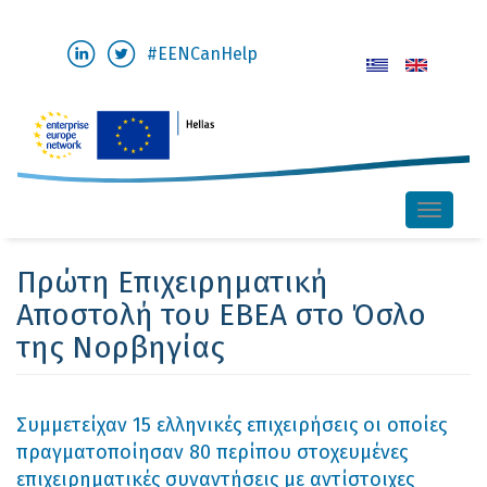
Παράκαμψη
#EENCanHelp
προς
το
κυρίως
περιεχόμενο
Toggle
naviga
Πρώτη Επιχειρηματική
Αποστολή του ΕΒΕΑ στο Όσλο
της Νορβηγίας
Συμμετείχαν 15 ελληνικές επιχειρήσεις οι οποίες
πραγματοποίησαν 80 περίπου στοχευμένες
επιχειρηματικές συναντήσεις με αντίστοιχες