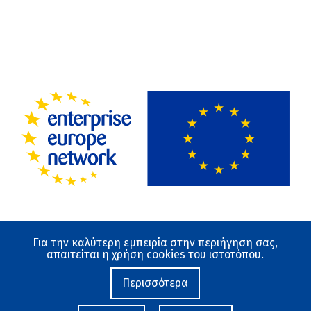
Για την καλύτερη εμπειρία στην περιήγηση σας,
Όροι χρήσης
απαιτείται η χρήση cookies του ιστοτόπου.
Προστασία Δεδομένων
Ο ιστότοπος αναπτύχθηκε από το Εθνικό Κέντρο
Περισσότερα
Τεκμηρίωσης και Ηλεκτρονικού Περιεχομένου 2019-
2026