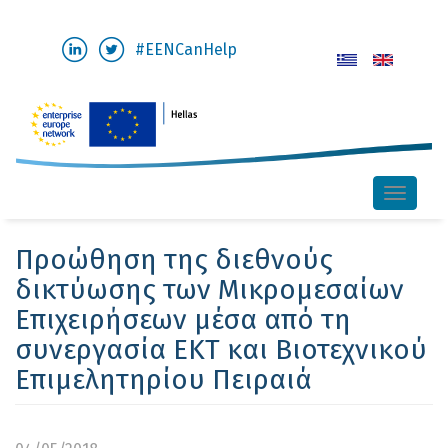
Παράκαμψη
#EENCanHelp
προς
το
κυρίως
περιεχόμενο
Toggle
naviga
Προώθηση της διεθνούς
δικτύωσης των Μικρομεσαίων
Επιχειρήσεων μέσα από τη
συνεργασία ΕΚΤ και Βιοτεχνικού
Επιμελητηρίου Πειραιά