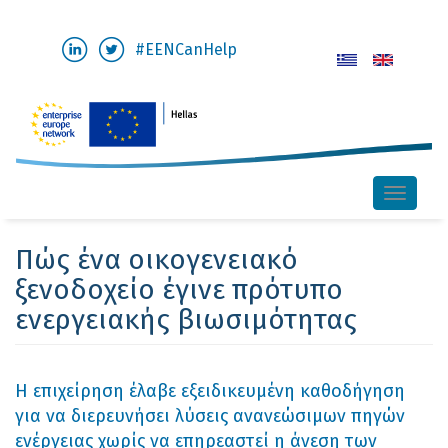
Παράκαμψη
#EENCanHelp
προς
το
κυρίως
περιεχόμενο
Toggle
naviga
Πώς ένα οικογενειακό
ξενοδοχείο έγινε πρότυπο
ενεργειακής βιωσιμότητας
Η επιχείρηση έλαβε εξειδικευμένη καθοδήγηση
για να διερευνήσει λύσεις ανανεώσιμων πηγών
ενέργειας χωρίς να επηρεαστεί η άνεση των