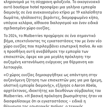
κληρονομιά με τη σύγχρονη φιλοξενία. Το οικογενειακό
αυτό boutique hotel προσφέρει μια γαλήνια εμπειρία
διαμονής σε ένα ανακαινισμένο κτίριο με 19 καλαίσθητα
δωμάτια, ηλιόλουστες βεράντες, διαμορφωμένο κήπο,
υπόγεια κελάρια, αίθουσα διαλογισμού και έναν ειδικά
σχεδιασμένο χώρο ευεξίας.
Το 2024, το Mulberries προχώρησε σε ένα σημαντικό
βήμα, επεκτείνοντας τις εγκαταστάσεις του με έναν νέο
χώρο ευεξίας που περιλαμβάνει εσωτερική πισίνα. Αν και
η προσθήκη αυτή αναβάθμισε την εμπειρία των
επισκεπτών, έφερε και μια μεγάλη πρόκληση: την
αυξημένη κατανάλωση ενέργειας για θέρμανση και
λειτουργία.
«Ο χώρος ευεξίας δημιουργήθηκε ως απάντηση στην
αυξανόμενη ζήτηση των επισκεπτών μας για μια ήρεμη,
ολιστική εμπειρία διαμονής», εξήγησε ο Aaron Abela,
αρχιτέκτονας, ιδιοκτήτης και διευθύνων σύμβουλος του
Mulberries. «Η βασική πρόκληση βιωσιμότητας ήταν να
διασφαλίσουμε ότι οι εγκαταστάσεις – ειδικά η
θέρμανση της εσωτερικής πισίνας, ο τεχνικός