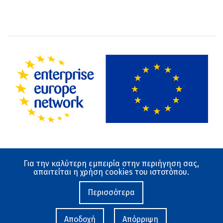
Για την καλύτερη εμπειρία στην περιήγηση σας,
Όροι χρήσης
απαιτείται η χρήση cookies του ιστοτόπου.
Προστασία Δεδομένων
Ο ιστότοπος αναπτύχθηκε από το Εθνικό Κέντρο
Περισσότερα
Τεκμηρίωσης και Ηλεκτρονικού Περιεχομένου 2019-
2026
Αποδοχή
Απόρριψη