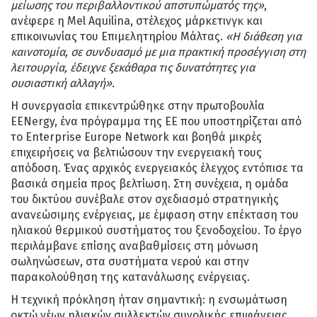
μείωσης του περιβαλλοντικού αποτυπώματός της»
,
ανέφερε η Mel Aquilina, στέλεχος μάρκετινγκ και
επικοινωνίας του Επιμελητηρίου Μάλτας.
«Η διάθεση για
καινοτομία, σε συνδυασμό με μια πρακτική προσέγγιση στη
λειτουργία, έδειχνε ξεκάθαρα τις δυνατότητες για
ουσιαστική αλλαγή».
Η συνεργασία επικεντρώθηκε στην πρωτοβουλία
EENergy, ένα πρόγραμμα της ΕΕ που υποστηρίζεται από
το Enterprise Europe Network και βοηθά μικρές
επιχειρήσεις να βελτιώσουν την ενεργειακή τους
απόδοση. Ένας αρχικός ενεργειακός έλεγχος εντόπισε τα
βασικά σημεία προς βελτίωση. Στη συνέχεια, η ομάδα
του δικτύου συνέβαλε στον σχεδιασμό στρατηγικής
ανανεώσιμης ενέργειας, με έμφαση στην επέκταση του
ηλιακού θερμικού συστήματος του ξενοδοχείου. Το έργο
περιλάμβανε επίσης αναβαθμίσεις στη μόνωση
σωληνώσεων, στα συστήματα νερού και στην
παρακολούθηση της κατανάλωσης ενέργειας.
Η τεχνική πρόκληση ήταν σημαντική: η ενσωμάτωση
οκτώ νέων ηλιακών συλλεκτών συνολικής επιφάνειας