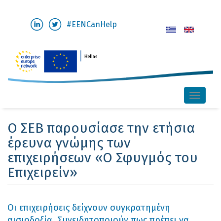
Παράκαμψη
#EENCanHelp
προς
το
κυρίως
περιεχόμενο
Toggle
naviga
O ΣΕΒ παρουσίασε την ετήσια
έρευνα γνώμης των
επιχειρήσεων «Ο Σφυγμός του
Επιχειρείν»
Οι επιχειρήσεις δείχνουν συγκρατημένη
αισιοδοξία. Συνειδητοποιούν πως πρέπει να