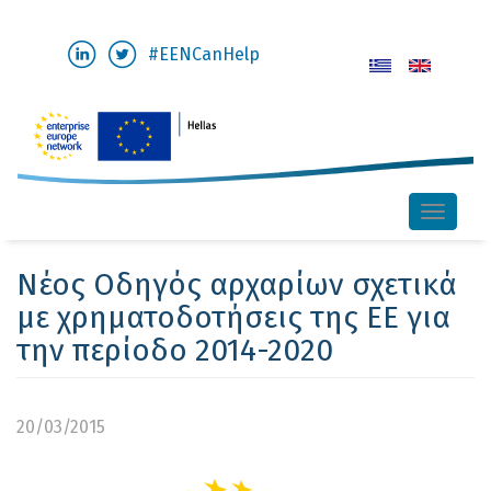
Παράκαμψη
#EENCanHelp
προς
το
κυρίως
περιεχόμενο
Toggle
naviga
Νέος Οδηγός αρχαρίων σχετικά
με χρηματοδοτήσεις της ΕΕ για
την περίοδο 2014-2020
20/03/2015