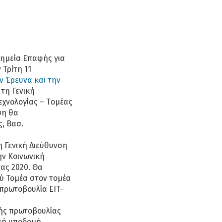
Σημεία Επαφής για
 Τρίτη 11
ν Έρευνα και την
τη Γενική
εχνολογίας – Tομέας
ση θα
, Βασ.
 Γενική Διεύθυνση
ην Κοινωνική
ας 2020. Θα
ύ Τομέα στον τομέα
 πρωτοβουλία ΕIT-
κής πρωτοβουλίας
ική υποδομή