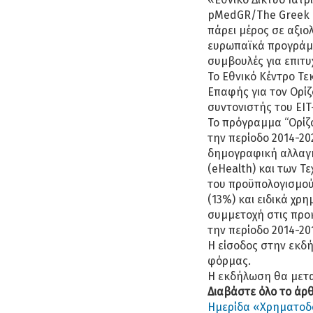
pMedGR/The Greek Re
πάρει μέρος σε αξιο
ευρωπαϊκά προγράμμ
συμβουλές για επιτυ
Το Εθνικό Κέντρο Τε
Επαφής για τον Ορίζ
συντονιστής του EIT
Το πρόγραμμα “Ορίζο
την περίοδο 2014-20
δημογραφική αλλαγή
(eHealth) και των Τ
του προϋπολογισμού
(13%) και ειδικά χρη
συμμετοχή στις προ
την περίοδο 2014-20
Η είσοδος στην εκδή
φόρμας.
Η εκδήλωση θα μετα
Διαβάστε όλο το άρ
Ημερίδα «Χρηματοδοτ