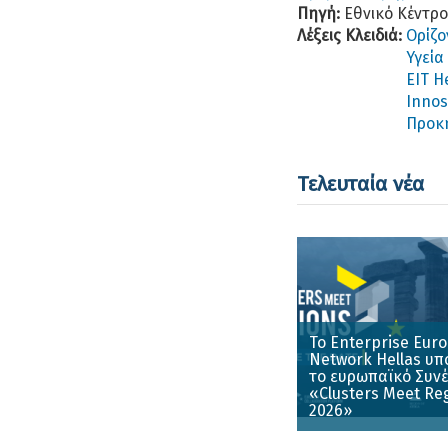
Πηγή:
Εθνικό Κέντρ
Λέξεις Κλειδιά:
Ορίζο
Υγεία
EIT H
Innοs
Προκ
Τελευταία νέα
Το Enterprise Eur
Network Hellas υπ
το ευρωπαϊκό Συνέ
«Clusters Meet Re
2026»