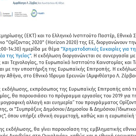
κμηρίωσης (ΕΚΤ) και το Ελληνικό Ινστιτούτο Παστέρ, Εθνικά 
ο "Ορίζοντας 2020" (Horizon 2020) της ΕΕ, διοργανώνουν την
:00-14:30) ημερίδα με θέμα
"Χρηματοδοτικές Ευκαιρίες για τη
έα της Υγείας"
. Η εκδήλωση διοργανώνεται σε συνεργασία με 
και Τεχνολογίας, το Ευρωπαϊκό Ινστιτούτο Καινοτομίας και Τ
 και με την υποστήριξη της Ευρωπαϊκής Επιτροπής. Η εκδήλω
ην Αθήνα, στο Εθνικό Ίδρυμα Ερευνών (Αμφιθέατρο Λ. Ζέρβας
ς εκδήλωσης, εκπρόσωπος της Ευρωπαϊκής Επιτροπής από τη
μίας, θα παρουσιάσει το πρόγραμμα εργασίας του 2019 για τ
ημογραφική αλλαγή και ευημερία” του προγράμματος Ορίζοντ
σης, οι "Συμπράξεις Δημόσιου/Δημοσίου & Δημόσιου/Ιδιωτικο
ας", όπου υπήρξε εθνική συμμετοχή, καθώς και η ευρωπαϊκή
της εκδήλωσης, θα γίνει παρουσίαση της εμβληματικής εθνι
ικής Ακριβείας στη Ογκολογία», καθώς και η εθνική ερευνητ