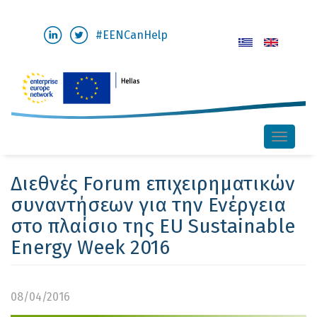
Παράκαμψη
#EENCanHelp
προς
το
κυρίως
περιεχόμενο
Toggle
naviga
Διεθνές Forum επιχειρηματικών
συναντήσεων για την Ενέργεια
στο πλαίσιο της EU Sustainable
Energy Week 2016
08/04/2016