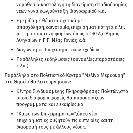
νομοθεσία,κοστολόγηση,διαχείριση σταδιοδρομίας
νέων γυναικών,σύνταξη βιογραφικού κ.ά.
Ημερίδα με θέματα σχετικά με
απασχόληση,καινοτομία,επιχειρηματικότητα κ.λπ.
με τη συμμετοχή φορέων όπως ο ΟΑΕΔ,ο Δήμος
Αθηναίων,η Γ.Γ. Νέας Γενιάς κ.ά.
Διαγωνισμός Επιχειρηματικών Σχεδίων
Παράλληλες εκδηλώσεις (συναυλίες,παραστάσεις
κ.λπ.).
Παράλληλα,στο Πολιτιστικό Κέντρο "Μελίνα Μερκούρη"
στο Θησείο θα λειτουργήσουν:
Κέντρο Συνδυασμένης Πληροφόρησης Πολιτών,στο
οποίο διάφοροι φορείς θα παρουσιάζουν
προγράμματα και ευκαιρίες,και
"Καφέ των Επιχειρηματιών",όπου νέοι
επιχειρηματίες συζητούν τις εμπειρίες και τη
διαδρομή τους με άλλους νέους.