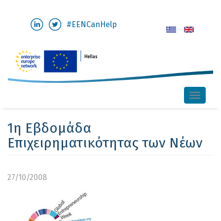
Παράκαμψη
#EENCanHelp
προς
το
κυρίως
περιεχόμενο
Toggle
naviga
1η Εβδομάδα
Επιχειρηματικότητας των Νέων
27/10/2008