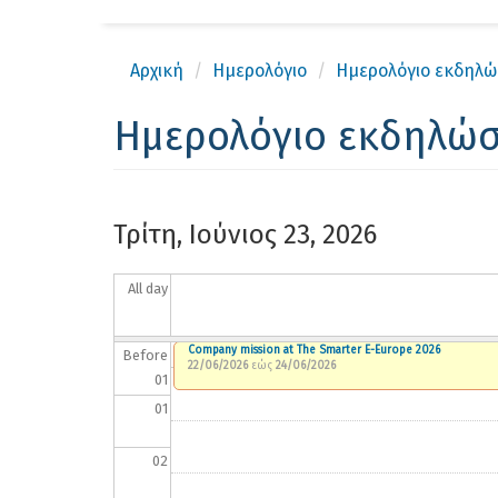
Αρχική
Ημερολόγιο
Ημερολόγιο εκδηλ
Ημερολόγιο εκδηλώ
Τρίτη, Ιούνιος 23, 2026
All day
Company mission at The Smarter E-Europe 2026
Before
22/06/2026
εώς
24/06/2026
01
01
02