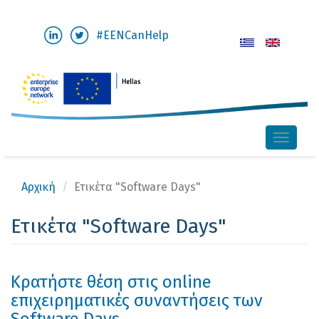
Παράκαμψη
#EENCanHelp
προς
το
κυρίως
περιεχόμενο
Toggle
naviga
Αρχική
Ετικέτα "Software Days"
Ετικέτα "Software Days"
Κρατήστε θέση στις online
επιχειρηματικές συναντήσεις των
Software Days