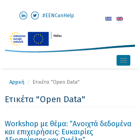
Παράκαμψη
#EENCanHelp
προς
το
κυρίως
περιεχόμενο
Toggle
naviga
Αρχική
Ετικέτα "Open Data"
Ετικέτα "Open Data"
Workshop µε θέµα: “Ανοιχτά δεδομένα
και επιχειρήσεις: Ευκαιρίες
Αξιοποίησης και Οφέλη”