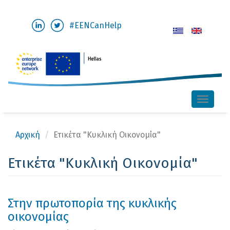
Παράκαμψη
#EENCanHelp
προς
το
κυρίως
περιεχόμενο
Toggle
naviga
Αρχική
Ετικέτα "Κυκλική Οικονομία"
Ετικέτα "Κυκλική Οικονομία"
Στην πρωτοπορία της κυκλικής
οικονομίας