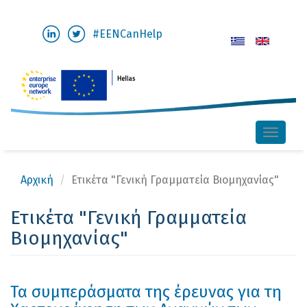
Παράκαμψη
#EENCanHelp
προς
το
κυρίως
περιεχόμενο
Toggle
naviga
Αρχική
Ετικέτα "Γενική Γραμματεία Βιομηχανίας"
Ετικέτα "Γενική Γραμματεία
Βιομηχανίας"
Τα συμπεράσματα της έρευνας για τη