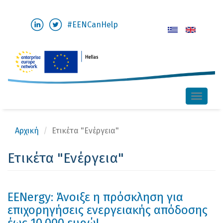
Παράκαμψη
#EENCanHelp
προς
το
κυρίως
περιεχόμενο
Toggle
naviga
Αρχική
Ετικέτα "Ενέργεια"
Ετικέτα "Ενέργεια"
EENergy: Άνοιξε η πρόσκληση για
επιχορηγήσεις ενεργειακής απόδοσης
έως 10.000 ευρώ!