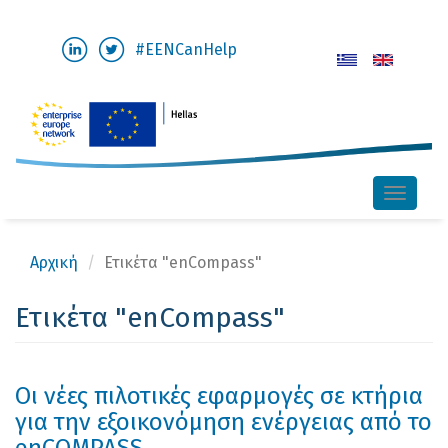
Παράκαμψη
#EENCanHelp
προς
το
κυρίως
περιεχόμενο
Toggle
naviga
Αρχική
Ετικέτα "enCompass"
Ετικέτα "enCompass"
Οι νέες πιλοτικές εφαρμογές σε κτήρια
για την εξοικονόμηση ενέργειας από το
enCOMPASS