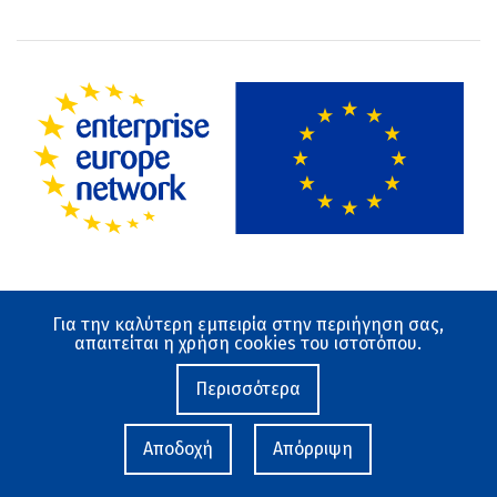
Για την καλύτερη εμπειρία στην περιήγηση σας,
Όροι χρήσης
απαιτείται η χρήση cookies του ιστοτόπου.
Προστασία Δεδομένων
Ο ιστότοπος αναπτύχθηκε από το Εθνικό Κέντρο
Περισσότερα
Τεκμηρίωσης και Ηλεκτρονικού Περιεχομένου 2019-
2026
Αποδοχή
Απόρριψη