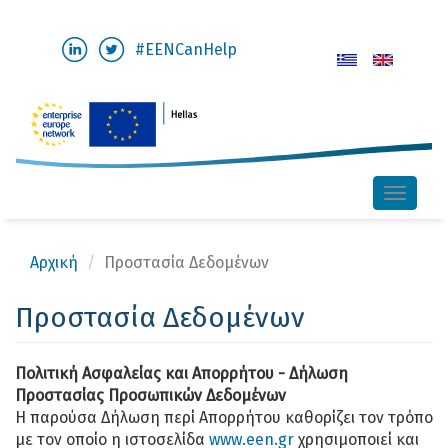
Παράκαμψη
#EENCanHelp
προς
το
κυρίως
περιεχόμενο
Toggle
naviga
Αρχική
Προστασία Δεδομένων
Προστασία Δεδομένων
Πολιτική Ασφαλείας και Απορρήτου - Δήλωση
Προστασίας Προσωπικών Δεδομένων
Η παρούσα Δήλωση περί Απορρήτου καθορίζει τον τρόπο
με τον οποίο η ιστοσελίδα
www.een.gr
χρησιμοποιεί και