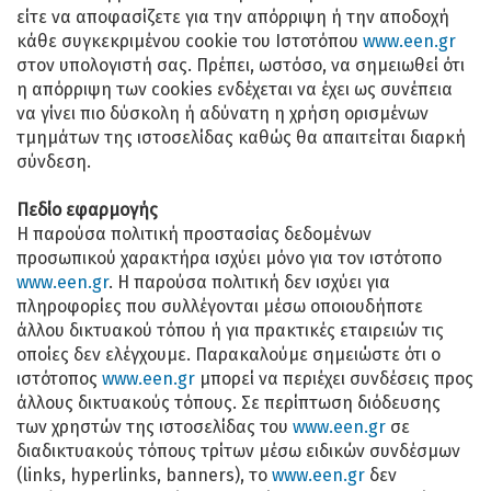
είτε να αποφασίζετε για την απόρριψη ή την αποδοχή
κάθε συγκεκριμένου cookie του Ιστοτόπου
www.een.gr
στον υπολογιστή σας. Πρέπει, ωστόσο, να σημειωθεί ότι
η απόρριψη των cookies ενδέχεται να έχει ως συνέπεια
να γίνει πιο δύσκολη ή αδύνατη η χρήση ορισμένων
τμημάτων της ιστοσελίδας καθώς θα απαιτείται διαρκή
σύνδεση.
Πεδίο εφαρμογής
Η παρούσα πολιτική προστασίας δεδομένων
προσωπικού χαρακτήρα ισχύει μόνο για τον ιστότοπο
www.een.gr
. Η παρούσα πολιτική δεν ισχύει για
πληροφορίες που συλλέγονται μέσω οποιουδήποτε
άλλου δικτυακού τόπου ή για πρακτικές εταιρειών τις
οποίες δεν ελέγχουμε. Παρακαλούμε σημειώστε ότι ο
ιστότοπος
www.een.gr
μπορεί να περιέχει συνδέσεις προς
άλλους δικτυακούς τόπους. Σε περίπτωση διόδευσης
των χρηστών της ιστοσελίδας του
www.een.gr
σε
διαδικτυακούς τόπους τρίτων μέσω ειδικών συνδέσμων
(links, hyperlinks, banners), το
www.een.gr
δεν