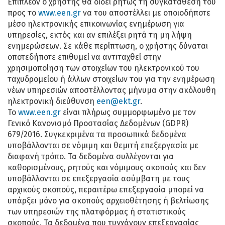
Επιπλέον ο χρήστης θα δίδει ρητώς τη συγκατάθεσή του
προς το
www.een.gr
να του αποστέλλει με οποιοδήποτε
μέσο ηλεκτρονικής επικοινωνίας ενημέρωση για
υπηρεσίες, εκτός και αν επιλέξει ρητά τη μη λήψη
ενημερώσεων. Σε κάθε περίπτωση, ο χρήστης δύναται
οποτεδήποτε επιθυμεί να αντιταχθεί στην
χρησιμοποίηση των στοιχείων του ηλεκτρονικού του
ταχυδρομείου ή άλλων στοιχείων του για την ενημέρωση
νέων υπηρεσιών αποστέλλοντας μήνυμα στην ακόλουθη
ηλεκτρονική διεύθυνση
een@ekt.gr
.
Το
www.een.gr
είναι πλήρως συμμορφωμένο με τον
Γενικό Κανονισμό Προστασίας Δεδομένων (GDPR)
679/2016. Συγκεκριμένα τα προσωπικά δεδομένα
υποβάλλονται σε νόμιμη και θεμιτή επεξεργασία με
διαφανή τρόπο. Τα δεδομένα συλλέγονται για
καθορισμένους, ρητούς και νόμιμους σκοπούς και δεν
υποβάλλονται σε επεξεργασία ασύμβατη με τους
αρχικούς σκοπούς, περαιτέρω επεξεργασία μπορεί να
υπάρξει μόνο για σκοπούς αρχειοθέτησης ή βελτίωσης
των υπηρεσιών της πλατφόρμας ή στατιστικούς
σκοπούς. Τα δεδομένα που τυγχάνουν επεξεργασίας