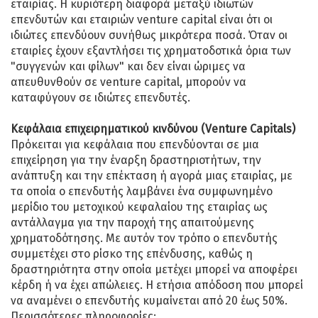
εταιρίας. Η κυριότερη διαφορά μεταξύ ιδιωτών
επενδυτών και εταιριών venture capital είναι ότι οι
ιδιώτες επενδύουν συνήθως μικρότερα ποσά. Όταν οι
εταιρίες έχουν εξαντλήσει τις χρηματοδοτικά όρια των
"συγγενών και φίλων" και δεν είναι ώριμες να
απευθυνθούν σε venture capital, μπορούν να
καταφύγουν σε ιδιώτες επενδυτές.
Κεφάλαια επιχειρηματικού κινδύνου (Venture Capitals)
Πρόκειται για κεφάλαια που επενδύονται σε μια
επιχείρηση για την έναρξη δραστηριοτήτων, την
ανάπτυξη και την επέκταση ή αγορά μιας εταιρίας, με
τα οποία ο επενδυτής λαμβάνει ένα συμφωνημένο
μερίδιο του μετοχικού κεφαλαίου της εταιρίας ως
αντάλλαγμα για την παροχή της απαιτούμενης
χρηματοδότησης. Με αυτόν τον τρόπο ο επενδυτής
συμμετέχει στο ρίσκο της επένδυσης, καθώς η
δραστηριότητα στην οποία μετέχει μπορεί να αποφέρει
κέρδη ή να έχει απώλειες. Η ετήσια απόδοση που μπορεί
να αναμένει ο επενδυτής κυμαίνεται από 20 έως 50%.
Περισσότερες πληροφορίες: