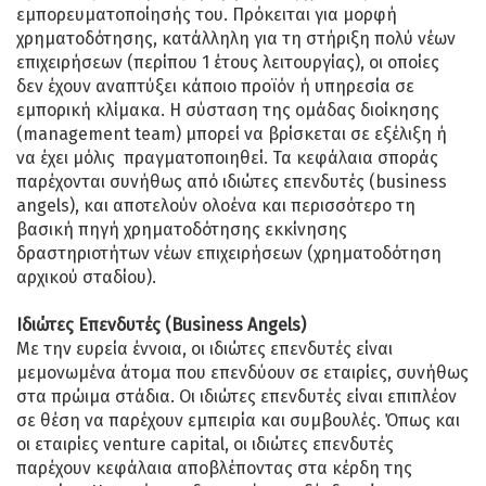
εμπορευματοποίησής του. Πρόκειται για μορφή
χρηματοδότησης, κατάλληλη για τη στήριξη πολύ νέων
επιχειρήσεων (περίπου 1 έτους λειτουργίας), οι οποίες
δεν έχουν αναπτύξει κάποιο προϊόν ή υπηρεσία σε
εμπορική κλίμακα. Η σύσταση της ομάδας διοίκησης
(management team) μπορεί να βρίσκεται σε εξέλιξη ή
να έχει μόλις πραγματοποιηθεί. Τα κεφάλαια σποράς
παρέχονται συνήθως από ιδιώτες επενδυτές (business
angels), και αποτελούν ολοένα και περισσότερο τη
βασική πηγή χρηματοδότησης εκκίνησης
δραστηριοτήτων νέων επιχειρήσεων (χρηματοδότηση
αρχικού σταδίου).
Ιδιώτες Επενδυτές (Business Angels)
Με την ευρεία έννοια, οι ιδιώτες επενδυτές είναι
μεμονωμένα άτομα που επενδύουν σε εταιρίες, συνήθως
στα πρώιμα στάδια. Οι ιδιώτες επενδυτές είναι επιπλέον
σε θέση να παρέχουν εμπειρία και συμβουλές. Όπως και
οι εταιρίες venture capital, οι ιδιώτες επενδυτές
παρέχουν κεφάλαια αποβλέποντας στα κέρδη της