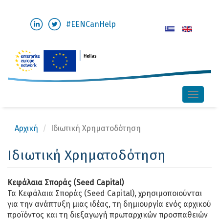
Παράκαμψη
#EENCanHelp
προς
το
κυρίως
περιεχόμενο
Toggle
naviga
Αρχική
Ιδιωτική Χρηματοδότηση
Ιδιωτική Χρηματοδότηση
Κεφάλαια Σποράς (Seed Capital)
Τα Κεφάλαια Σποράς (Seed Capital), χρησιμοποιούνται
για την ανάπτυξη μιας ιδέας, τη δημιουργία ενός αρχικού
προϊόντος και τη διεξαγωγή πρωταρχικών προσπαθειών