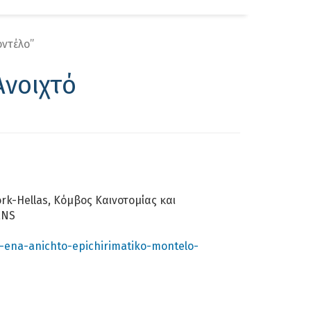
αζήτηση
οντέλο”
Ανοιχτό
rk-Hellas, Κόμβος Καινοτομίας και
ENS
-ena-anichto-epichirimatiko-montelo-