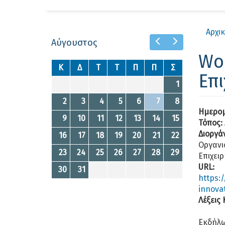
Αρχι
Prev
Next
Αύγουστος
Wo
Κ
Δ
Τ
Τ
Π
Π
Σ
Επι
1
2
3
4
5
6
7
8
Ημερομ
9
10
11
12
13
14
15
Τόπος:
Διοργά
16
17
18
19
20
21
22
Οργανι
23
24
25
26
27
28
29
Επιχει
URL:
30
31
https:
innovat
Λέξεις 
Εκδήλω