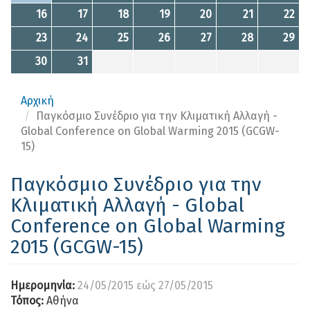
16
17
18
19
20
21
22
23
24
25
26
27
28
29
30
31
Αρχική
Παγκόσμιο Συνέδριο για την Κλιματική Αλλαγή -
Global Conference on Global Warming 2015 (GCGW-
15)
Παγκόσμιο Συνέδριο για την
Κλιματική Αλλαγή - Global
Conference on Global Warming
2015 (GCGW-15)
Ημερομηνία:
24/05/2015
εώς
27/05/2015
Τόπος:
Αθήνα