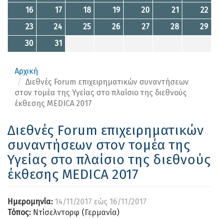
16
17
18
19
20
21
22
23
24
25
26
27
28
29
30
31
Αρχική
Διεθνές Forum επιχειρηματικών συναντήσεων
στον τομέα της Υγείας στο πλαίσιο της διεθνούς
έκθεσης MEDICA 2017
Διεθνές Forum επιχειρηματικών
συναντήσεων στον τομέα της
Υγείας στο πλαίσιο της διεθνούς
έκθεσης MEDICA 2017
Ημερομηνία:
14/11/2017
εώς
16/11/2017
Τόπος:
Ντίσελντορφ (Γερμανία)