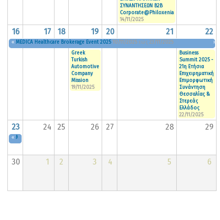
ΣΥΝΑΝΤΗΣΕΩΝ B2B
Corporate@Philoxenia
14/11/2025
16
17
18
19
20
21
22
«
MEDICA Healthcare Brokerage Event 2025
10/11/2025
εώς
23/11/2025
»
Greek
Business
Turkish
Summit 2025 -
Αutomotive
21η Ετήσια
Company
Επιχειρηματική
Mission
Επιμορφωτική
19/11/2025
Συνάντηση
Θεσσαλίας &
Στερεάς
Ελλάδος
22/11/2025
23
24
25
26
27
28
29
«
MEDICA Healthcare Brokerage Event 2025
10/11/2025
εώς
23/11/2025
30
1
2
3
4
5
6