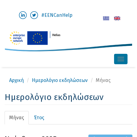
Παράκαμψη
#EENCanHelp
προς
το
κυρίως
περιεχόμενο
Toggle
naviga
Αρχική
Ημερολόγιο εκδηλώσεων
Μήνας
Ημερολόγιο εκδηλώσεων
Πρωτεύουσες
Μήνας
(ενεργή
Έτος
καρτέλες
καρτέλα)