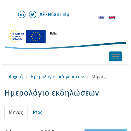
Παράκαμψη
#EENCanHelp
προς
το
κυρίως
περιεχόμενο
Toggle
naviga
Αρχική
Ημερολόγιο εκδηλώσεων
Μήνας
Ημερολόγιο εκδηλώσεων
Πρωτεύουσες
Μήνας
(ενεργή
Έτος
καρτέλες
καρτέλα)