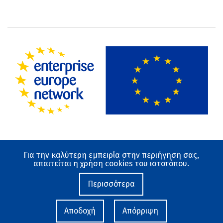
Για την καλύτερη εμπειρία στην περιήγηση σας,
Όροι χρήσης
απαιτείται η χρήση cookies του ιστοτόπου.
Προστασία Δεδομένων
Ο ιστότοπος αναπτύχθηκε από το Εθνικό Κέντρο
Περισσότερα
Τεκμηρίωσης και Ηλεκτρονικού Περιεχομένου 2019-
2026
Αποδοχή
Απόρριψη