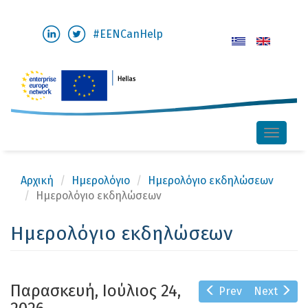
Παράκαμψη
#EENCanHelp
προς
το
κυρίως
περιεχόμενο
Toggle
naviga
Αρχική
Ημερολόγιο
Ημερολόγιο εκδηλώσεων
Ημερολόγιο εκδηλώσεων
Ημερολόγιο εκδηλώσεων
Παρασκευή, Ιούλιος 24,
Prev
Next