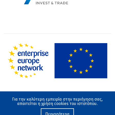
Για την καλύτερη εμπειρία στην περιήγηση σας,
Όροι χρήσης
απαιτείται η χρήση cookies του ιστοτόπου.
Προστασία Δεδομένων
Ο ιστότοπος αναπτύχθηκε από το Εθνικό Κέντρο
Περισσότερα