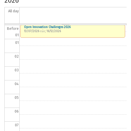
2026
All day
Open Innovation Challenges 2026
Before
13/07/2026
εώς
16/12/2026
01
01
02
03
04
05
06
07