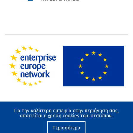
Για την καλύτερη εμπειρία στην περιήγηση σας,
Όροι χρήσης
απαιτείται η χρήση cookies του ιστοτόπου.
Προστασία Δεδομένων
Ο ιστότοπος αναπτύχθηκε από το Εθνικό Κέντρο
Περισσότερα
Τεκμηρίωσης και Ηλεκτρονικού Περιεχομένου 2019-