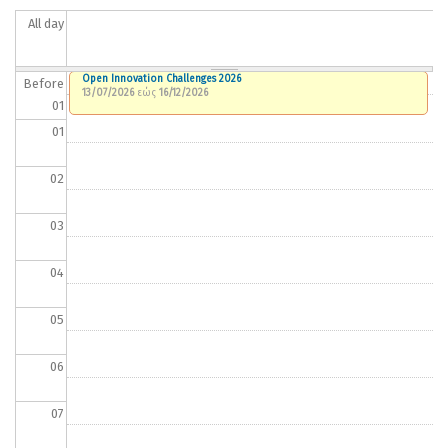
All day
Open Innovation Challenges 2026
Before
13/07/2026
εώς
16/12/2026
01
01
02
03
04
05
06
07