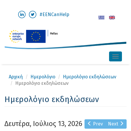
Παράκαμψη
#EENCanHelp
προς
το
κυρίως
περιεχόμενο
Toggle
naviga
Αρχική
Ημερολόγιο
Ημερολόγιο εκδηλώσεων
Ημερολόγιο εκδηλώσεων
Ημερολόγιο εκδηλώσεων
Δευτέρα, Ιούλιος 13, 2026
Prev
Next