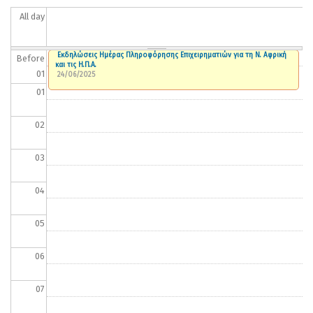
All day
Εκδηλώσεις Ημέρας Πληροφόρησης Επιχειρηματιών για τη Ν. Αφρική
Before
και τις Η.Π.Α.
01
24/06/2025
01
02
03
04
05
06
07