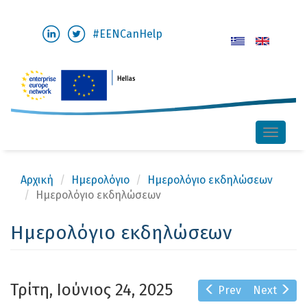
Παράκαμψη
#EENCanHelp
προς
το
κυρίως
περιεχόμενο
Toggle
naviga
Αρχική
Ημερολόγιο
Ημερολόγιο εκδηλώσεων
Ημερολόγιο εκδηλώσεων
Ημερολόγιο εκδηλώσεων
Τρίτη, Ιούνιος 24, 2025
Prev
Next