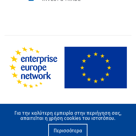
Για την καλύτερη εμπειρία στην περιήγηση σας,
Όροι χρήσης
απαιτείται η χρήση cookies του ιστοτόπου.
Προστασία Δεδομένων
Ο ιστότοπος αναπτύχθηκε από το Εθνικό Κέντρο
Περισσότερα
Τεκμηρίωσης και Ηλεκτρονικού Περιεχομένου 2019-