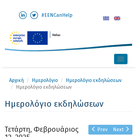
Παράκαμψη
#EENCanHelp
προς
το
κυρίως
περιεχόμενο
Toggle
naviga
Αρχική
Ημερολόγιο
Ημερολόγιο εκδηλώσεων
Ημερολόγιο εκδηλώσεων
Ημερολόγιο εκδηλώσεων
Τετάρτη, Φεβρουάριος
Prev
Next