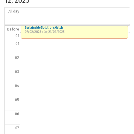
12, 2025
All day
SustainableSolutionsMatch
Before
07/02/2025
εώς
21/02/2025
01
01
02
03
04
05
06
07