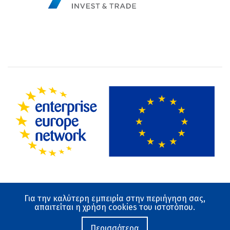
Για την καλύτερη εμπειρία στην περιήγηση σας,
Όροι χρήσης
απαιτείται η χρήση cookies του ιστοτόπου.
Προστασία Δεδομένων
Ο ιστότοπος αναπτύχθηκε από το Εθνικό Κέντρο
Περισσότερα