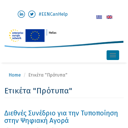
Skip
#EENCanHelp
to
main
content
Toggle
naviga
Home
Ετικέτα "Πρότυπα"
Ετικέτα "Πρότυπα"
Διεθνές Συνέδριο για την Τυποποίηση
στην Ψηφιακή Αγορά