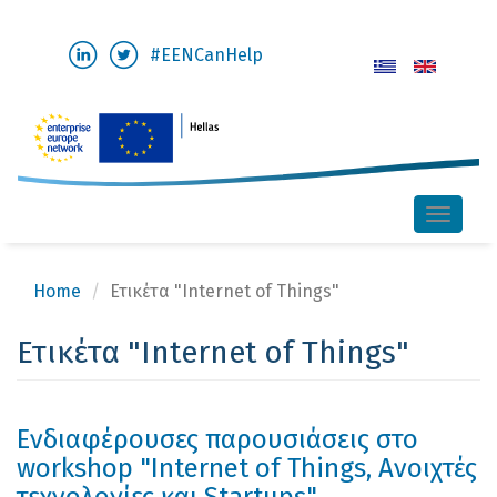
Skip
#EENCanHelp
to
main
content
Toggle
naviga
Home
Ετικέτα "Internet of Things"
Ετικέτα "Internet of Things"
Ενδιαφέρουσες παρουσιάσεις στο
workshop "Ιnternet of Things, Ανοιχτές
τεχνολογίες και Startups"