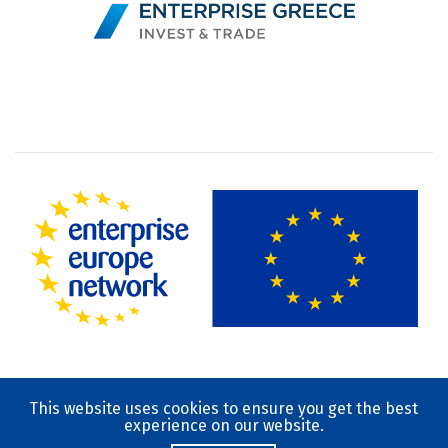
This website uses cookies to ensure you get the best
Terms of Use
experience on our website.
Privacy Policy