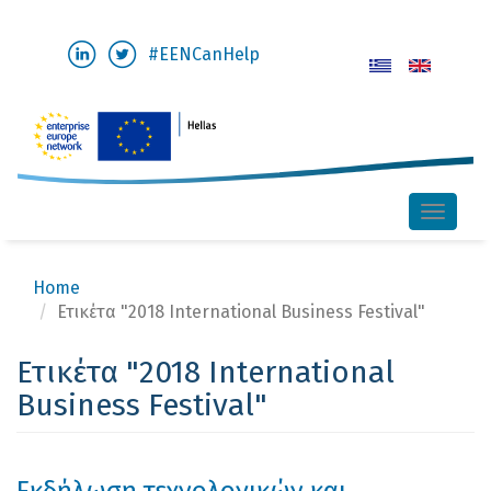
Skip
#EENCanHelp
to
main
content
Toggle
naviga
Home
Ετικέτα "2018 International Business Festival"
Ετικέτα "2018 International
Business Festival"
Eκδήλωση τεχνολογικών και