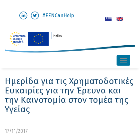
Skip
#EENCanHelp
to
main
content
Toggle
naviga
Ημερίδα για τις Χρηματοδοτικές
Ευκαιρίες για την Έρευνα και
την Καινοτομία στον τομέα της
Υγείας
17/11/2017