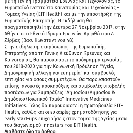
με τη Γενική Γραμματεία Έρευνας και Τεχνολογίας, το
Ευρωπαϊκό Ινστιτούτο Καινοτομίας και Τεχνολογίας –
Tομέας Υγείας (EIT Health) και με την υποστήριξη της
Ευρωπαϊκής Επιτροπής. Η εκδήλωση θα
πραγματοποιηθεί την Δεύτερα 27 Νοεμβρίου 2017, στην
Αθήνα, στο Εθνικό Ίδρυμα Ερευνών, Αμφιθέατρο Λ.
Ζέρβας (Βασ. Κωνσταντίνου 48).
Στην εκδήλωση, εκπρόσωπος της Ευρωπαϊκής
Επιτροπής από τη Γενική Διεύθυνση Έρευνας και
Καινοτομίας, θα παρουσιάσει το πρόγραμμα εργασίας
του 2018-2020 για την Κοινωνική Πρόκληση "Υγεία,
Δημογραφική αλλαγή και ευημερία” και συμβουλές
επιτυχίας για όσους συμμετέχουν. Θα παρουσιαστούν
επίσης ανοικτές προκηρύξεις και συμβουλές υποβολής
προτάσεων για Συμπράξεις "Δημοσίου/Δημοσίου &
Δημόσιου/Ιδιωτικού Τομέα" Innovative Medicines
Initiatives. Τέλος θα παρουσιαστεί η πρωτοβουλία ΕΙΤ-
Ηealth, καθώς και οι ευκαιρίες χρηματοδότησης για
early start-ups επιχειρήσεις στον τομέα της Υγείας μέσω
του διαγωνισμού Innοstars του EIT Health.
Διαβάστε όλο το άρθρο: