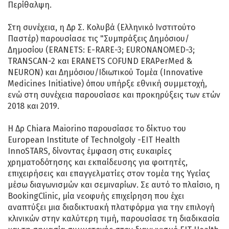
Περίθαλψη.
Στη συνέχεια, η Δρ Σ. Κολυβά (Ελληνικό Ινστιτούτο
Παστέρ) παρουσίασε τις "Συμπράξεις Δημόσιου/
Δημοσίου (ERANETS: E-RARE-3; EURONANOMED-3;
TRANSCAN-2 και ERANETS COFUND ERAPerMed &
NEURON) και Δημόσιου/Ιδιωτικού Τομέα (Innovative
Medicines Initiative) όπου υπήρξε εθνική συμμετοχή,
ενώ στη συνέχεια παρουσίασε και προκηρύξεις των ετών
2018 και 2019.
H Δρ Chiara Maiorino παρουσίασε το δίκτυο του
Εuropean Institute of Technolgoly -EΙΤ Health
InnoSTARS, δίνοντας έμφαση στις ευκαιρίες
χρηματοδότησης και εκπαίδευσης για φοιτητές,
επιχειρήσεις και επαγγελματίες στον τομέα της Υγείας
μέσω διαγωνισμών και σεμιναρίων. Σε αυτό το πλαίσιο, η
BookingClinic, μία νεοφυής επιχείρηση που έχει
αναπτύξει μια διαδικτυακή πλατφόρμα για την επιλογή
κλινικών στην καλύτερη τιμή, παρουσίασε τη διαδικασία