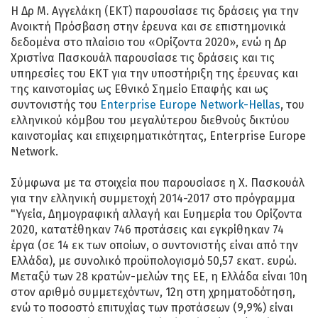
Η Δρ M. Αγγελάκη (ΕΚΤ) παρουσίασε τις δράσεις για την
Ανοικτή Πρόσβαση στην έρευνα και σε επιστημονικά
δεδομένα στο πλαίσιο του «Ορίζοντα 2020», ενώ η Δρ
Χριστίνα Πασκουάλ παρουσίασε τις δράσεις και τις
υπηρεσίες του ΕΚΤ για την υποστήριξη της έρευνας και
της καινοτομίας ως Εθνικό Σημείο Επαφής και ως
συντονιστής του
Enterprise Europe Network-Hellas
, του
ελληνικού κόμβου του μεγαλύτερου διεθνούς δικτύου
καινοτομίας και επιχειρηματικότητας, Enterprise Europe
Network.
Σύμφωνα με τα στοιχεία που παρουσίασε η Χ. Πασκουάλ
για την ελληνική συμμετοχή 2014-2017 στο πρόγραμμα
"Υγεία, Δημογραφική αλλαγή και Ευημερία του Ορίζοντα
2020, κατατέθηκαν 746 προτάσεις και εγκρίθηκαν 74
έργα (σε 14 εκ των οποίων, ο συντονιστής είναι από την
Ελλάδα), με συνολικό προϋπολογισμό 50,57 εκατ. ευρώ.
Μεταξύ των 28 κρατών-μελών της ΕΕ, η Ελλάδα είναι 10η
στον αριθμό συμμετεχόντων, 12η στη χρηματοδότηση,
ενώ το ποσοστό επιτυχίας των προτάσεων (9,9%) είναι