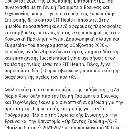
Ορίζοντας 2020 της Ευρωπαϊκής Επιτροπής (ΕΕ), σε
συνεργασία με τη Γενική Γραμματεία Έρευνας και
Τεχνολογίας, και με την υποστήριξη της Ευρωπαϊκής
Επιτροπής & το δίκτυο EIT Health Innostars. Στην
ημερίδα παρουσιάστηκαν ενδιαφέρουσες πληροφορίες
και συμβουλές επιτυχίας για τις νέες προκηρύξεις στην
Κοινωνική Πρόκληση «Υγεία, Δημογραφική αλλαγή και
Ευημερία» του προγράμματος «Ορίζοντας 2020».
Επιπλέον, αναδείχθηκαν δυνατότητες χρηματοδότησης
και επιτάχυνσης (acceleration) για επιχειρήσεις στον
τομέα της Υγείας μέσω του ΕΙΤ Health. Τέλος, έγινε
παρουσίαση δύο (2) πρωτοβουλιών για αποδοτικότερη
διαχείριση της υγείας των πολιτών.
Αναλυτικότερα, στο πρώτο μέρος της εκδήλωσης, η Δρ
Μαρία Χριστούλα από την Γενική Γραμματεία Έρευνας
και Τεχνολογίας έκανε μία συνοπτική ενημέρωση για την
πρόταση της Ευρωπαϊκής Επιτροπής για το νέο
Πρόγραμμα-Πλαίσιο της Ευρωπαϊκής Ένωσης για την
Έρευνα και την Καινοτομία «Ορίζοντας Ευρώπη»/Ο-Ε
(Horizon Europe), 2021-2027 με προϋπολογισμό 100 εκατ.