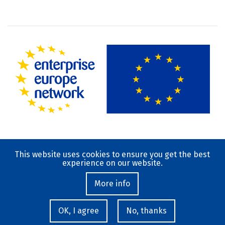
This website uses cookies to ensure you get the best
Terms of Use
experience on our website.
Privacy Policy
Contact
More info
© 2019-2023 National Documentation Centre
OK, I agree
No, thanks