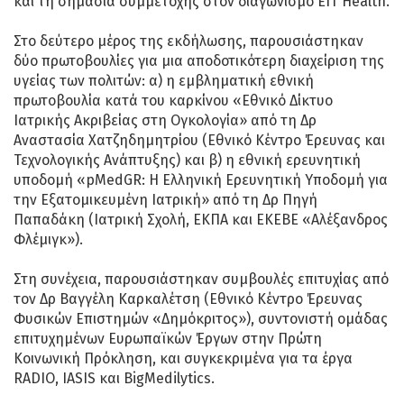
και τη σημασία συμμετοχής στον διαγωνισμό EIT Health.
Στο δεύτερο μέρος της εκδήλωσης, παρουσιάστηκαν
δύο πρωτοβουλίες για μια αποδοτικότερη διαχείριση της
υγείας των πολιτών: α) η εμβληματική εθνική
πρωτοβουλία κατά του καρκίνου «Εθνικό Δίκτυο
Ιατρικής Ακριβείας στη Ογκολογία» από τη Δρ
Aναστασία Χατζηδημητρίου (Εθνικό Κέντρο Έρευνας και
Τεχνολογικής Ανάπτυξης) και β) η εθνική ερευνητική
υποδομή «pMedGR: Η Ελληνική Ερευνητική Υποδομή για
την Εξατομικευμένη Ιατρική» από τη Δρ Πηγή
Παπαδάκη (Ιατρική Σχολή, ΕΚΠΑ και ΕΚΕΒΕ «Αλέξανδρος
Φλέμιγκ»).
Στη συνέχεια, παρουσιάστηκαν συμβουλές επιτυχίας από
τον Δρ Βαγγέλη Καρκαλέτση (Εθνικό Κέντρο Έρευνας
Φυσικών Επιστημών «Δημόκριτος»), συντονιστή ομάδας
επιτυχημένων Ευρωπαϊκών Έργων στην Πρώτη
Κοινωνική Πρόκληση, και συγκεκριμένα για τα έργα
RADIO, IASIS και BigMedilytics.