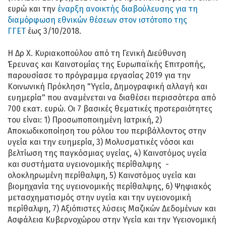
ευρώ και την
έναρξη ανοικτής διαβούλευσης για τη
διαμόρφωση εθνικών θέσεων στον ιστότοπο της
ΓΓΕΤ
έως 3/10/2018.
Η Δρ Χ. Κυριακοπούλου από τη Γενική Διεύθυνση
Έρευνας και Καινοτομίας της Ευρωπαϊκής Επιτροπής,
παρουσίασε το πρόγραμμα εργασίας 2019 για την
Κοινωνική Πρόκληση "Υγεία, Δημογραφική αλλαγή και
ευημερία" που αναμένεται να διαθέσει περισσότερα από
700 εκατ. ευρώ. Οι 7 βασικές θεματικές προτεραιότητες
του είναι: 1) Προσωποποιημένη Ιατρική, 2)
Αποκωδικοποίηση του ρόλου του περιβάλλοντος στην
υγεία και την ευημερία, 3) Μολυσματικές νόσοι και
βελτίωση της παγκόσμιας υγείας, 4) Καινοτόμος υγεία
και συστήματα υγειονομικής περίθαλψης -
ολοκληρωμένη περίθαλψη, 5) Καινοτόμος υγεία και
βιομηχανία της υγειονομικής περίθαλψης, 6) Ψηφιακός
μετασχηματισμός στην υγεία και την υγειονομική
περίθαλψη, 7) Αξιόπιστες λύσεις Μαζικών Δεδομένων και
Ασφάλεια Κυβερνοχώρου στην Υγεία και την Υγειονομική