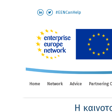
Skip
#EENCanHelp
to
main
content
Home
Network
Advice
Partnering 
H καινοτο