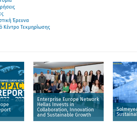
τομία
ιρήσεις
ες
στική Έρευνα
ό Κέντρο Τεκμηρίωσης
Enterprise Europe Network
rope
Hellas Invests in
Solmeyea
eport
Collaboration, Innovation
Sustaina
and Sustainable Growth