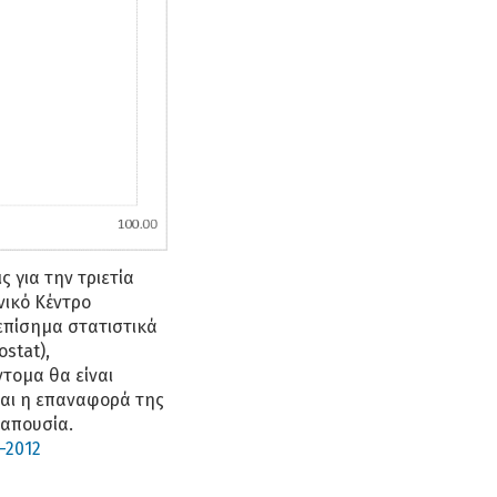
 για την τριετία
νικό Κέντρο
 επίσημα στατιστικά
stat),
ντομα θα είναι
ται η επαναφορά της
 απουσία.
0-2012