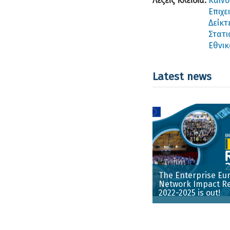
Λέξεις Κλειδιά:
Καινο
Επιχε
Δείκτ
Στατι
Εθνικ
Latest news
The Enterprise Eu
Network Impact R
2022-2025 is out!