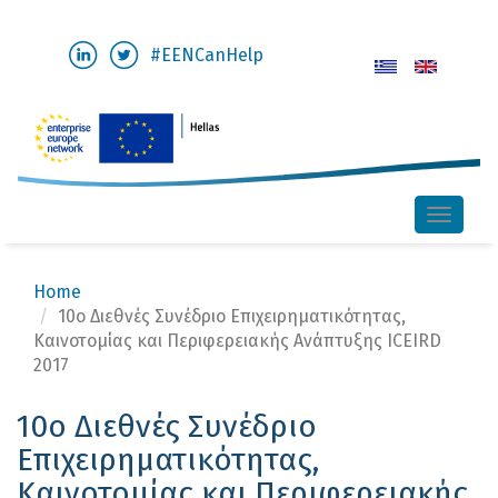
Skip
#EENCanHelp
to
main
content
Toggle
naviga
Home
10o Διεθνές Συνέδριο Επιχειρηματικότητας,
Καινοτομίας και Περιφερειακής Ανάπτυξης ICEIRD
2017
10o Διεθνές Συνέδριο
Επιχειρηματικότητας,
Καινοτομίας και Περιφερειακής